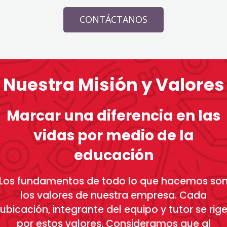
CONTÁCTANOS
Nuestra Misión y Valores
Marcar una diferencia en las
vidas por medio de la
educación
Los fundamentos de todo lo que hacemos so
los valores de nuestra empresa. Cada
ubicación, integrante del equipo y tutor se rig
por estos valores. Consideramos que al