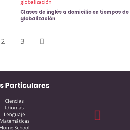
Clases de inglés a domicilio en tiempos de 
globalización
2
3
s Particulares
Ciencias
Idiomas
Lenguaje
Matemáticas
Home School